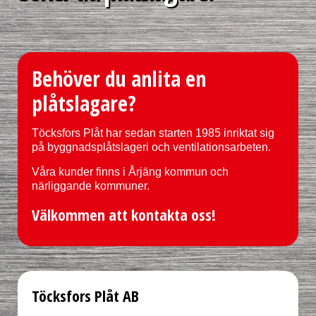
Behöver du anlita en
plåtslagare?
Töcksfors Plåt har sedan starten 1985 inriktat sig
på byggnadsplåtslageri och ventilationsarbeten.
Våra kunder finns i Årjäng kommun och
närliggande kommuner.
Välkommen att kontakta oss!
Töcksfors Plåt AB