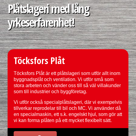
Plåtslageri med lång
yrkeserfarenhet!
Töcksfors Plåt
Töcksfors Plåt är ett plåtslageri som utför allt inom
byggnadsplåt och ventilation. Vi utför små som
stora arbeten och vänder oss till så väl villakunder
som till industrier och byggföretag.
Vi utför också specialplåtslageri, där vi exempelvis
tillverkar reprodelar till bil och MC. Vi använder då
en specialmaskin, ett s.k. engelskt hjul, som gör att
vi kan forma plåten på ett mycket flexibelt sätt.